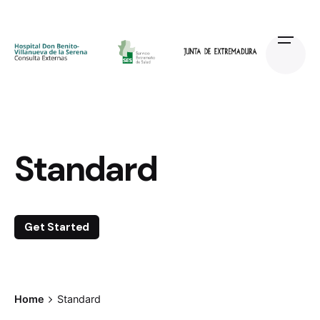
Skip
to
content
Standard
Get Started
Home
Standard