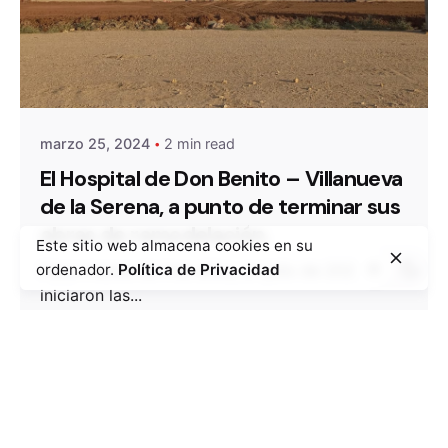
Posted by
admin
marzo 25, 2024
2 min read
El Hospital de Don Benito – Villanueva
de la Serena, a punto de terminar sus
obras de remodelación.
Este sitio web almacena cookies en su
ordenador.
Política de Privacidad
Hace menos de tres años, en julio de 2021, se
iniciaron las...
Desarrollo
Read More