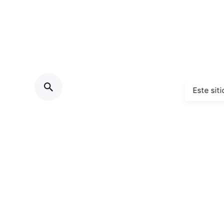
Este sit
© 2024.Versión 4.3
Grupo Avintia
. Todos los derec