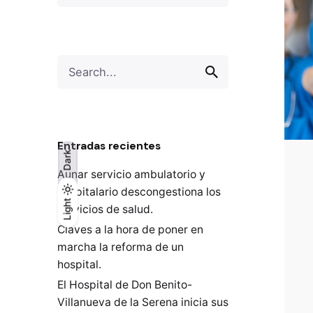
Search
for
Entradas recientes
Dark
Aunar servicio ambulatorio y
hospitalario descongestiona los
Light
Light
Dark
servicios de salud.
Claves a la hora de poner en
marcha la reforma de un
hospital.
El Hospital de Don Benito-
Villanueva de la Serena inicia sus