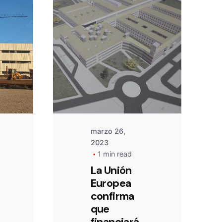
Posted
by
admin
marzo 26,
2023
1 min read
La Unión
Europea
confirma
que
financiará