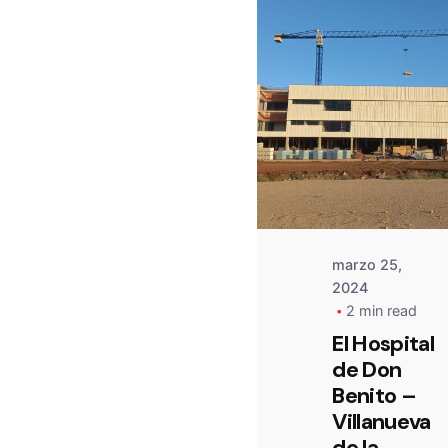
Posted
by
admin
marzo 25,
2024
2 min read
El Hospital
de Don
Benito –
Villanueva
de la