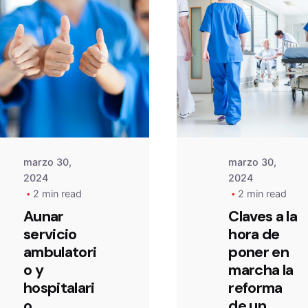
Posted
Posted
by
by
admin
admin
marzo 30,
marzo 30,
2024
2024
2 min read
2 min read
Aunar
Claves a la
servicio
hora de
ambulatori
poner en
o y
marcha la
hospitalari
reforma
o
de un