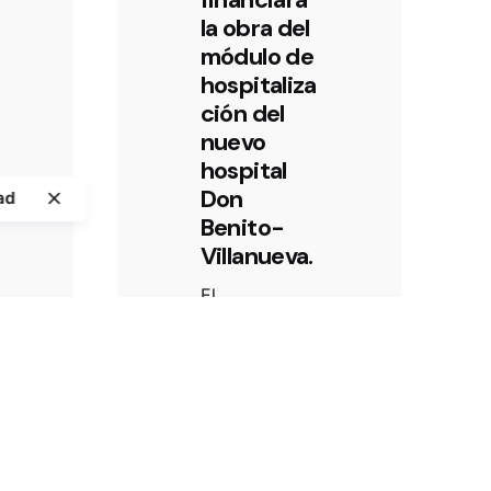
la obra del
módulo de
hospitaliza
ción del
nuevo
hospital
Don
ad
Política de Privacidad
|
Aviso Legal
Benito-
Villanueva.
El
vicepresident
e segundo y
consejero de
Sanidad y
Servicios
Sociales,
José María...