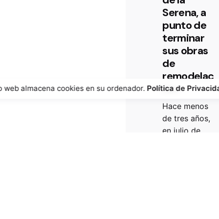
Serena, a
punto de
terminar
sus obras
de
remodelac
ión.
io web almacena cookies en su ordenador.
Política de Privacid
hos reservados |
Hace menos
de tres años,
en julio de
2021, se
iniciaron las...
Desarrollo
Read More