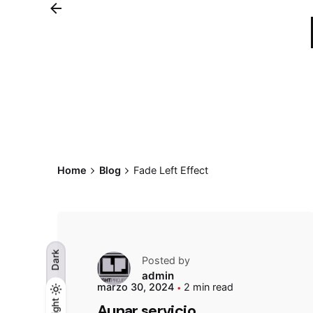
Home
Blog
Fade Left Effect
Dark
Posted by
admin
marzo 30, 2024
2 min read
Light
Light
Dark
Aunar servicio