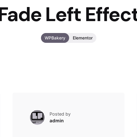
Fade Left Effec
WPBakery
Elementor
Posted by
admin