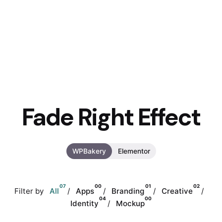
Fade Right Effect
WPBakery
Elementor
07
00
01
02
Filter by
All
Apps
Branding
Creative
04
00
Identity
Mockup