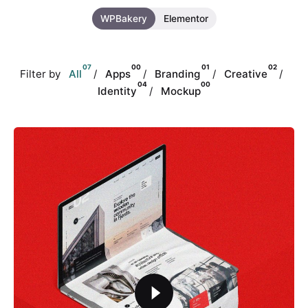
WPBakery
Elementor
07
00
01
02
Filter by
All
Apps
Branding
Creative
04
00
Identity
Mockup